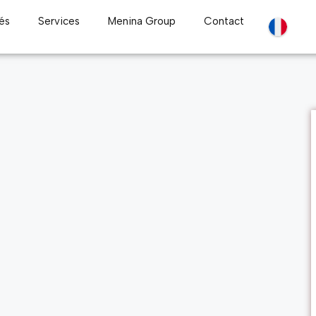
és
Services
Menina Group
Contact