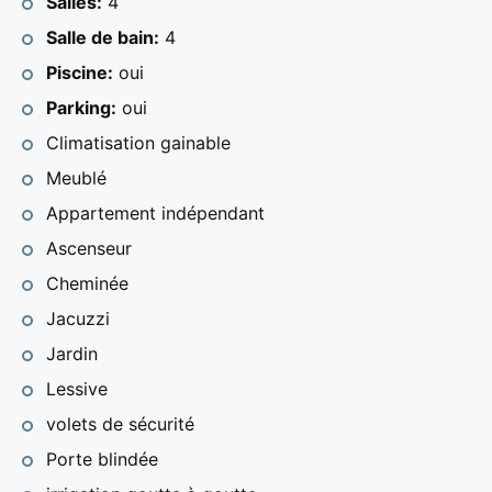
Salles:
4
connexions logiques et faciles, des vues uniques,
Salle de bain:
4
sous tous les angles, sur la mer et la baie d'Altea qui
Piscine:
oui
s'étend jusqu'à Alicante par temps clair.
Ascenseur élégant avec portes vitrées ouvrant des
Parking:
oui
deux côtés.
Climatisation gainable
La rampe d'entrée de la Villa est préparée pour un
Meublé
accès facile au garage fermé pour voitures haut de
gamme d'une capacité de 8 véhicules. À l’extérieur,
Appartement indépendant
nous pouvons encore disposer de place pour deux
Ascenseur
ou trois véhicules supplémentaires.
Cheminée
Le hall d'entrée annonce déjà la qualité et le luxe
jusque dans les moindres détails. Dans cette zone,
Jacuzzi
nous trouvons un espace pour les invités, la famille
Jardin
ou les personnes chargées de s'occuper de la
Lessive
maison. C'est une chambre en suite, avec un petit
coin cuisine, ses occupants disposent de tout le
volets de sécurité
confort. Ce n’est pas parce qu’il s’agit d’une chambre
Porte blindée
d’hôtes qu’elle n’en a pas moins de luxe.