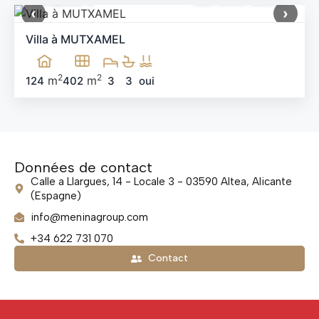
vous enchanter !
‹
›
Villa à MUTXAMEL
2
2
m
m
124
402
3
3
oui
Données de contact
Calle a Llargues, 14 - Locale 3 - 03590 Altea, Alicante
(Espagne)
info@meninagroup.com
+34 622 731 070
Contact