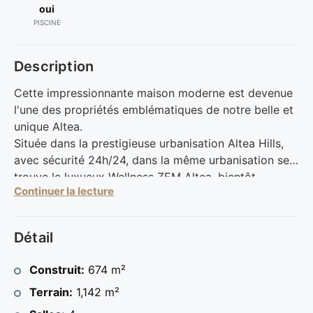
oui
PISCINE
Description
Cette impressionnante maison moderne est devenue
l'une des propriétés emblématiques de notre belle et
unique Altea.
Située dans la prestigieuse urbanisation Altea Hills,
avec sécurité 24h/24, dans la même urbanisation se
trouve le luxueux Wellness ZEM Altea, bientôt
Continuer la lecture
construit, cette propriété se distingue par son design
moderne et sophistiqué, réalisé par le prestigieux
architecte M. Carlos Gilardi. .
Détail
Construit selon les normes de qualité les plus
élevées. Un symbole de luxe sur la Costa Blanca
Construit:
674 m²
espagnole.
Terrain:
1,142 m²
L'agencement et le design intérieur se combinent
parfaitement, avec de l'espace, de la lumière, des