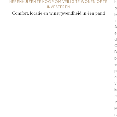
HERENHUIZEN TE KOOP OM VEILIG TE WONEN OF TE
h
INVESTEREN
t
Comfort, locatie en winstgevendheid in één pand
k
i
A
e
d
C
B
b
e
p
c
v
l
e
i
M
r