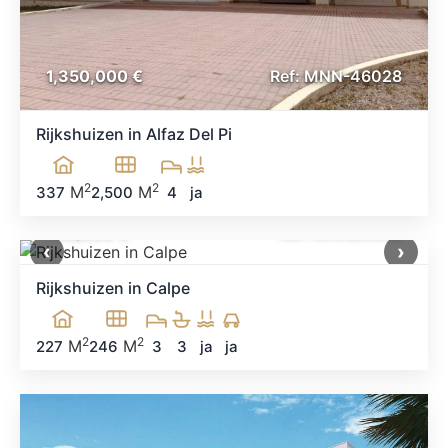
1,350,000 €
Ref: MNN-46028
Rijkshuizen in Alfaz Del Pi
2
2
M
M
337
2,500
4
ja
755,000 €
Ref: MNN29883
‹
›
Rijkshuizen in Calpe
2
2
M
M
227
246
3
3
ja
ja