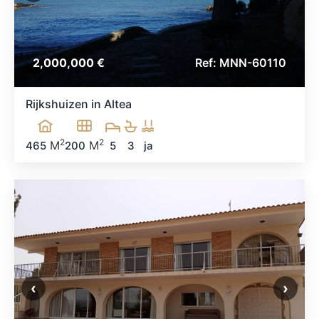
2,000,000 €
Ref: MNN-60110
Rijkshuizen in Altea
2
2
M
M
465
200
5
3
ja
‹
›