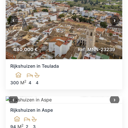
‹
›
480,000 €
Ref: MNN-23239
Rijkshuizen in Teulada
2
M
300
4
4
372,000 €
Ref: MNN31614
‹
›
Rijkshuizen in Aspe
2
M
94
2
3