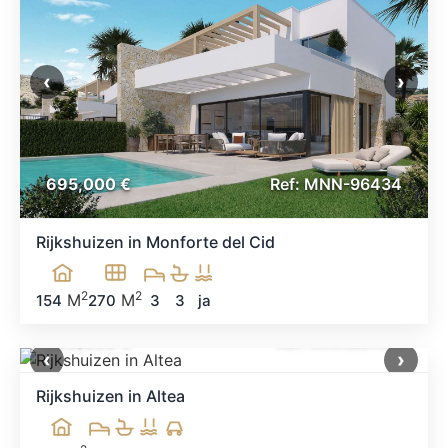
‹
›
695,000 €
Ref: MNN-96434
Rijkshuizen in Monforte del Cid
2
2
M
M
154
270
3
3
ja
590,000 €
Ref: MNN88404
‹
›
Rijkshuizen in Altea