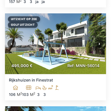
2
M
157
3
3
ja
ja
UITZICHT OP ZEE
GOLF UITZICHT
‹
›
495,000 €
Ref: MNN-56014
Rijkshuizen in Finestrat
2
2
M
M
106
103
3
3