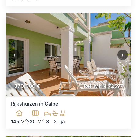
‹
›
370,000 €
Ref: MNN-72597
Rijkshuizen in Calpe
2
2
M
M
145
230
3
2
ja