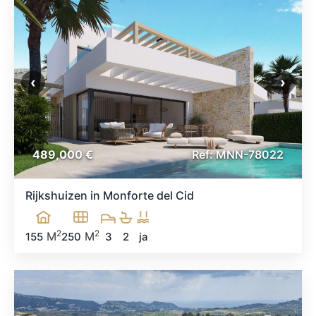
‹
›
489,000 €
Ref: MNN-78022
Rijkshuizen in Monforte del Cid
2
2
M
M
155
250
3
2
ja