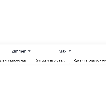
nina Group
Eigenschaften
Dienstleistungen
Menina Grou
Zimmer
Max
Re
LIEN VERKAUFEN
VILLEN IN ALTEA
WERTEIGENSCHA