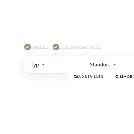
SEINE IMMOBILIEN IN ALICANTE
Me
Home
Verkaufen
Neubau
Aus zweiter Hand
Typ
Standort
Typ
Standort
BELIEBTE SUCHANFRAGEN
LUXUSVILLEN
IMMOBI