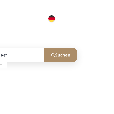
p
Kontakt
Suchen
f.
FT