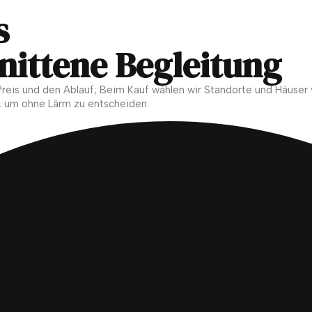
s
hnittene Begleitung
 Preis und den Ablauf; Beim Kauf wählen wir Standorte und Häuser 
, um ohne Lärm zu entscheiden.