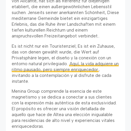
von Alicante, hat sich als Referenz für diejenigen
etabliert, die einen außergewöhnlichen Lebensstil
suchen. Jenseits seiner anerkannten Schönheit, Diese
mediterrane Gemeinde bietet ein einzigartiges
Erlebnis, das die Ruhe ihrer Landschaften mit einem
tiefen kulturellen Reichtum und einem
anspruchsvollen Freizeitangebot verbindet..
Es ist nicht nur ein Touristenziel; Es ist ein Zuhause,
das von denen gewählt wurde, die Wert auf
Privatsphäre legen,
el diseño y la conexión con un
entorno natural privilegiado
.
Aquí
,
la vida adquiere un
ritmo pausado
,
pero siempre enriquecedor
,
invitando a la contemplación y al disfrute de cada
instante
.
Menina Group comprende la esencia de este
magnetismo y se dedica a conectar a sus clientes
con la expresión más auténtica de esta exclusividad
.
El propósito es ofrecer una visión detallada de
aquello que hace de Altea una elección inigualable
para residencias de alto nivel y experiencias vitales
enriquecedoras
.