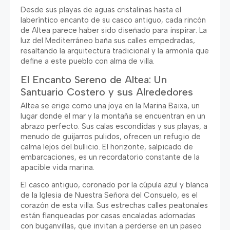
Desde sus playas de aguas cristalinas hasta el
laberíntico encanto de su casco antiguo
,
cada rincón
de Altea parece haber sido diseñado para inspirar
.
La
luz del Mediterráneo baña sus calles empedradas
,
resaltando la arquitectura tradicional y la armonía que
define a este pueblo con alma de villa
.
El Encanto Sereno de Altea
:
Un
Santuario Costero y sus Alrededores
Altea se erige como una joya en la Marina Baixa
,
un
lugar donde el mar y la montaña se encuentran en un
abrazo perfecto
.
Sus calas escondidas y sus playas
,
a
menudo de guijarros pulidos
,
ofrecen un refugio de
calma lejos del bullicio
.
El horizonte
,
salpicado de
embarcaciones
,
es un recordatorio constante de la
apacible vida marina
.
El casco antiguo
,
coronado por la cúpula azul y blanca
de la Iglesia de Nuestra Señora del Consuelo
,
es el
corazón de esta villa
.
Sus estrechas calles peatonales
están flanqueadas por casas encaladas adornadas
con buganvillas
,
que invitan a perderse en un paseo