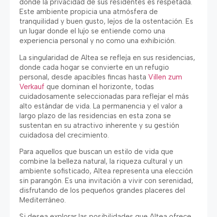
donde la privacidad de sus residentes es respetada
.
Este ambiente propicia una atmósfera de
tranquilidad y buen gusto
,
lejos de la ostentación
.
Es
un lugar donde el lujo se entiende como una
experiencia personal y no como una exhibición
.
La singularidad de Altea se refleja en sus residencias
,
donde cada hogar se convierte en un refugio
personal
,
desde apacibles fincas hasta
Villen zum
Verkauf
que dominan el horizonte
,
todas
cuidadosamente seleccionadas para reflejar el más
alto estándar de vida
.
La permanencia y el valor a
largo plazo de las residencias en esta zona se
sustentan en su atractivo inherente y su gestión
cuidadosa del crecimiento
.
Para aquellos que buscan un estilo de vida que
combine la belleza natural
,
la riqueza cultural y un
ambiente sofisticado
,
Altea representa una elección
sin parangón
.
Es una invitación a vivir con serenidad
,
disfrutando de los pequeños grandes placeres del
Mediterráneo
.
Si desea explorar las posibilidades que Altea ofrece