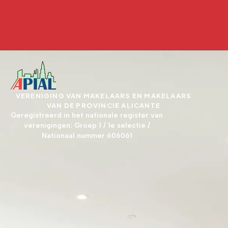
VERENIGING VAN MAKELAARS EN MAKELAARS
VAN DE PROVINCIE ALICANTE
Geregistreerd in het nationale register van
verenigingen: Groep 1 / 1e selectie /
Nationaal nummer 606061