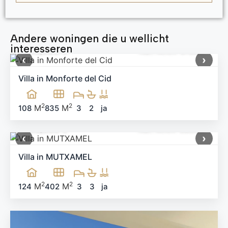
Andere woningen die u wellicht
interesseren
499,900 €
Ref: MNN-91983
‹
›
Villa in Monforte del Cid
2
2
M
M
108
835
3
2
ja
660,000 €
Ref: MNN-58538
‹
›
Villa in MUTXAMEL
2
2
M
M
124
402
3
3
ja