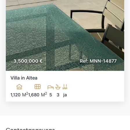
3,500,000 €
Ref: MNN-14877
Villa in Altea
2
2
M
M
1,120
1,680
5
3
ja
Contactgegevens