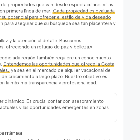
n de propiedades que van desde espectaculares villas
 en primera línea de mar.
Cada propiedad es evaluada
r su potencial para ofrecer el estilo de vida deseado
n para asegurar que su búsqueda sea tan placentera y
llez y la atención al detalle. Buscamos
s, ofreciendo un refugio de paz y belleza.»
a codiciada región también requiere un conocimiento
s.
Entendemos las oportunidades que ofrece la Costa
ales,
ya sea en el mercado de alquiler vacacional de
l de crecimiento a largo plazo. Nuestro objetivo es
on la máxima transparencia y profesionalidad.
er dinámico. Es crucial contar con asesoramiento
 actuales y las oportunidades emergentes en zonas
terránea