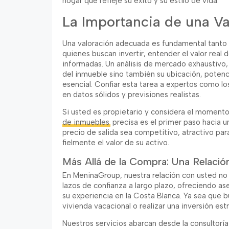
hogar que refleje su éxito y su estilo de vida.
La Importancia de una Va
Una valoración adecuada es fundamental tanto
quienes buscan invertir, entender el valor real
informadas. Un análisis de mercado exhaustivo, 
del inmueble sino también su ubicación, potenc
esencial. Confiar esta tarea a expertos como l
en datos sólidos y previsiones realistas.
Si usted es propietario y considera el moment
de inmuebles
precisa es el primer paso hacia u
precio de salida sea competitivo, atractivo par
fielmente el valor de su activo.
Más Allá de la Compra: Una Relació
En MeninaGroup, nuestra relación con usted no 
lazos de confianza a largo plazo, ofreciendo a
su experiencia en la Costa Blanca. Ya sea que b
vivienda vacacional o realizar una inversión est
Nuestros servicios abarcan desde la consultoría i