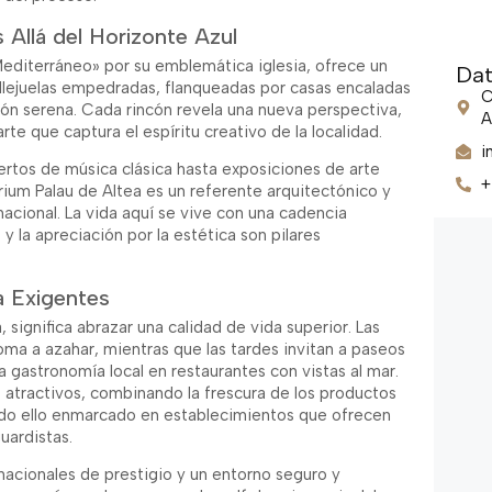
 Allá del Horizonte Azul
editerráneo» por su emblemática iglesia, ofrece un
Dat
llejuelas empedradas, flanqueadas por casas encaladas
C
ción serena. Cada rincón revela una nueva perspectiva,
A
te que captura el espíritu creativo de la localidad.
i
iertos de música clásica hasta exposiciones de arte
+
rium Palau de Altea es un referente arquitectónico y
acional. La vida aquí se vive con una cadencia
 la apreciación por la estética son pilares
a Exigentes
a, significa abrazar una calidad de vida superior. Las
roma a azahar, mientras que las tardes invitan a paseos
a gastronomía local en restaurantes con vistas al mar.
s atractivos, combinando la frescura de los productos
 todo ello enmarcado en establecimientos que ofrecen
uardistas.
ernacionales de prestigio y un entorno seguro y