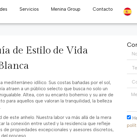
des
Servicios
Menina Group
Contacto
Con
ía de Estilo de Vida
 Blanca
a mediterráneo idílico. Sus costas bañadas por el sol,
mía atraen a un público selecto que busca no solo un
inigualable. Altea, con su encanto bohemio y su aire de
o para aquellos que valoran la tranquilidad, la belleza
.
e este anhelo. Nuestra labor va más allá de la mera
He
tar la conexión entre usted y la residencia que refleje
polí
os de propiedades excepcionales y asesores discretos,
 del proceso.