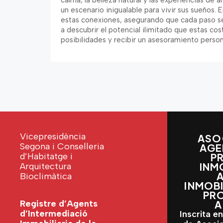
calma, la belleza natural y las experiencias de 
un escenario inigualable para vivir sus sueños.
estas conexiones, asegurando que cada paso sea
a descubrir el potencial ilimitado que estas cos
posibilidades y recibir un asesoramiento perso
Vicepresidència
ASO
Segona i Conselleria
AGE
d’Habitatge i
P
INM
Arquitectura
Bioclimàtica
INMOBI
PRO
Registre d’Agents
A
d’Intermediació
Inscrita en