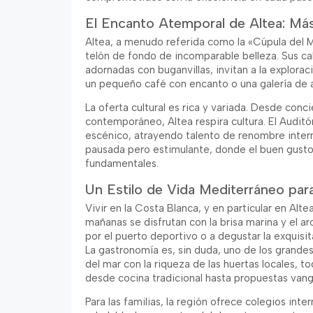
El Encanto Atemporal de Altea: Más
Altea, a menudo referida como la «Cúpula del M
telón de fondo de incomparable belleza. Sus ca
adornadas con buganvillas, invitan a la explora
un pequeño café con encanto o una galería de ar
La oferta cultural es rica y variada. Desde conc
contemporáneo, Altea respira cultura. El Auditó
escénico, atrayendo talento de renombre intern
pausada pero estimulante, donde el buen gusto y
fundamentales.
Un Estilo de Vida Mediterráneo par
Vivir en la Costa Blanca, y en particular en Alte
mañanas se disfrutan con la brisa marina y el a
por el puerto deportivo o a degustar la exquisit
La gastronomía es, sin duda, uno de los grande
del mar con la riqueza de las huertas locales,
desde cocina tradicional hasta propuestas vang
Para las familias, la región ofrece colegios int