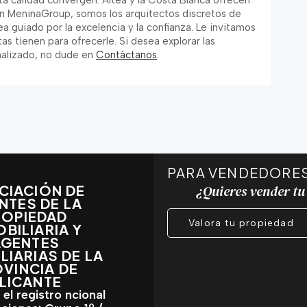
alta calidad convergen. Altea y la Costa Blanca ofrecen
 En MeninaGroup, somos los arquitectos discretos de
 guiado por la excelencia y la confianza. Le invitamos
tas tienen para ofrecerle. Si desea explorar las
nalizado, no dude en
Contáctanos
.
PARA VENDEDORE
CIACIÓN DE
¿Quieres vender tu
NTES DE LA
ROPIEDAD
Valora tu propiedad
OBILIARIA Y
AGENTES
LIARIAS DE LA
VINCIA DE
LICANTE
 el registro ncional