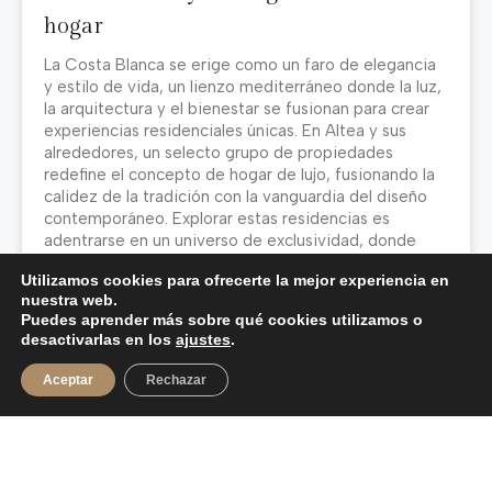
hogar
La Costa Blanca se erige como un faro de elegancia
y estilo de vida, un lienzo mediterráneo donde la luz,
la arquitectura y el bienestar se fusionan para crear
experiencias residenciales únicas. En Altea y sus
alrededores, un selecto grupo de propiedades
redefine el concepto de hogar de lujo, fusionando la
calidez de la tradición con la vanguardia del diseño
contemporáneo. Explorar estas residencias es
adentrarse en un universo de exclusividad, donde
cada detalle ha
Utilizamos cookies para ofrecerte la mejor experiencia en
nuestra web.
SABER MÁS »
Puedes aprender más sobre qué cookies utilizamos o
desactivarlas en los
ajustes
.
15/06/2026
Aceptar
Rechazar
BLOG