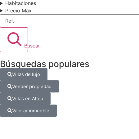
Habitaciones
Precio Máx
Ref.
Buscar
Búsquedas populares
Villas de lujo
Vender propiedad
Villas en Altea
Valorar inmueble