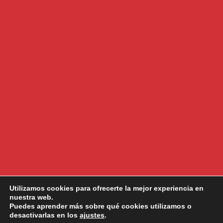
Utilizamos cookies para ofrecerte la mejor experiencia en
nuestra web.
Puedes aprender más sobre qué cookies utilizamos o
desactivarlas en los
ajustes
.