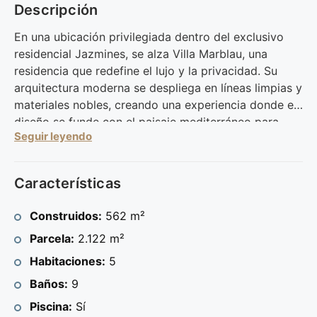
Descripción
En una ubicación privilegiada dentro del exclusivo
residencial Jazmines, se alza Villa Marblau, una
residencia que redefine el lujo y la privacidad. Su
arquitectura moderna se despliega en líneas limpias y
materiales nobles, creando una experiencia donde el
diseño se funde con el paisaje mediterráneo para
Seguir leyendo
ofrecer un estilo de vida distinguido y sereno.
El acceso a la vivienda se realiza desde la planta
Características
superior, donde se encuentra un amplio aparcamiento
exterior cubierto y un garaje cerrado con capacidad
Construidos:
562 m²
para varios vehículos. Desde esta planta, el recibidor
Parcela:
2.122 m²
da paso a las zonas de descanso y está conectado
con el resto de la vivienda mediante ascensor y
Habitaciones:
5
escalera interior, lo que garantiza una circulación
Baños:
9
cómoda y funcional entre todos los niveles.
Piscina:
Sí