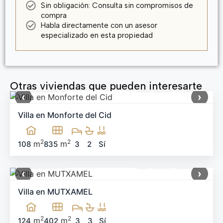
Sin obligación: Consulta sin compromisos de
compra
Habla directamente con un asesor
especializado en esta propiedad
Otras viviendas que pueden interesarte
499.900 €
Ref: MNN-91983
‹
›
Villa en Monforte del Cid
2
2
m
m
108
835
3
2
Sí
660.000 €
Ref: MNN-58538
‹
›
Villa en MUTXAMEL
2
2
m
m
124
402
3
3
Sí