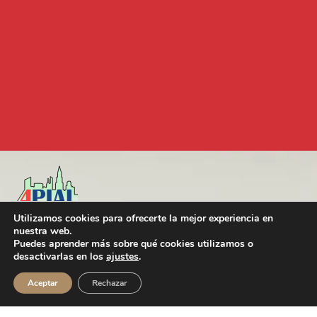
ASOCIACIÓN DE AGENTES DE LA PROPIEDAD
Utilizamos cookies para ofrecerte la mejor experiencia en
INMOBILIARIA Y AGENTES INMOBILIARIAS DE LA
nuestra web.
PROVINCIA DE ALICANTE
Puedes aprender más sobre qué cookies utilizamos o
Inscrita en el registro ncional de
desactivarlas en los
ajustes
.
Asociaciones: Grupo 1º / Seleccion 1ª /
Número Nacional 606061
Aceptar
Rechazar