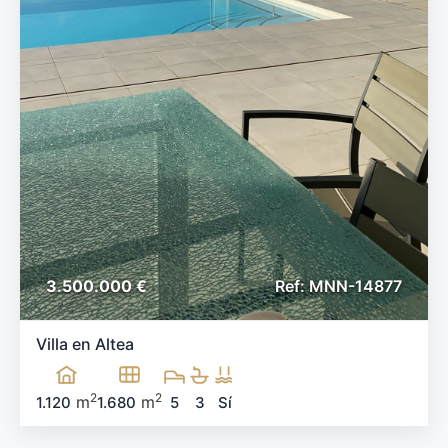
3.500.000 €
Ref: MNN-14877
Villa en Altea
2
2
m
m
1.120
1.680
5
3
Sí